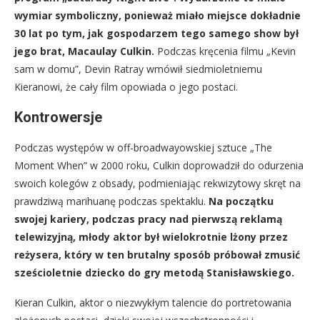
wymiar symboliczny, ponieważ miało miejsce dokładnie
30 lat po tym, jak gospodarzem tego samego show był
jego brat, Macaulay Culkin.
Podczas kręcenia filmu „Kevin
sam w domu”, Devin Ratray wmówił siedmioletniemu
Kieranowi, że cały film opowiada o jego postaci.
Kontrowersje
Podczas występów w off-broadwayowskiej sztuce „The
Moment When” w 2000 roku, Culkin doprowadził do odurzenia
swoich kolegów z obsady, podmieniając rekwizytowy skręt na
prawdziwą marihuanę podczas spektaklu.
Na początku
swojej kariery, podczas pracy nad pierwszą reklamą
telewizyjną, młody aktor był wielokrotnie lżony przez
reżysera, który w ten brutalny sposób próbował zmusić
sześcioletnie dziecko do gry metodą Stanisławskiego.
Kieran Culkin, aktor o niezwykłym talencie do portretowania