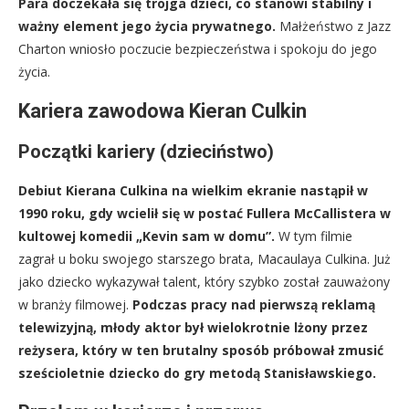
Para doczekała się trojga dzieci, co stanowi stabilny i
ważny element jego życia prywatnego.
Małżeństwo z Jazz
Charton wniosło poczucie bezpieczeństwa i spokoju do jego
życia.
Kariera zawodowa Kieran Culkin
Początki kariery (dzieciństwo)
Debiut Kierana Culkina na wielkim ekranie nastąpił w
1990 roku, gdy wcielił się w postać Fullera McCallistera w
kultowej komedii „Kevin sam w domu”.
W tym filmie
zagrał u boku swojego starszego brata, Macaulaya Culkina. Już
jako dziecko wykazywał talent, który szybko został zauważony
w branży filmowej.
Podczas pracy nad pierwszą reklamą
telewizyjną, młody aktor był wielokrotnie lżony przez
reżysera, który w ten brutalny sposób próbował zmusić
sześcioletnie dziecko do gry metodą Stanisławskiego.