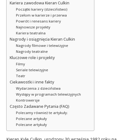
Kariera zawodowa Kieran Culkin
Początki kariery (dzieciństwo)
Przełom w karierze i przerwa
Powrót i renesans kariery
Najnowsze projekty
Kariera teatralna
Nagrody i osiągnięcia Kieran Culkin
Nagrody filmowe i telewizyjne
Nagrody teatralne
Kluczowe role i projekty
Filmy
Seriale telewizyjne
Teatr
Ciekawostki i inne fakty
Wydarzenia z dzieciństwa
Występy w programach telewizyjnych
Kontrowersje
Często Zadawane Pytania (FAQ)
Polecamy również te artykuły:
Polecane artykuły
Polecane artykuły
Kieran Kyle Culkin, urodzony 30 września 1982 roku na