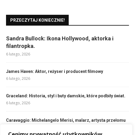
PRZECZYTAJ KONIECZNIE!
Sandra Bullock: Ikona Hollywood, aktorka i
filantropka.
6 lutego, 2026
James Haven: Aktor, reżyser i producent filmowy
6 lutego, 2026
Graceland: Historia, styl i buty damskie, które podbiły świat.
6 lutego, 2026
Caravaggio: Michelangelo Merisi, malarz, artysta przełomu
XVI i XVII wieku
6 lutego, 2026
Cenimy prywatność użytkowników